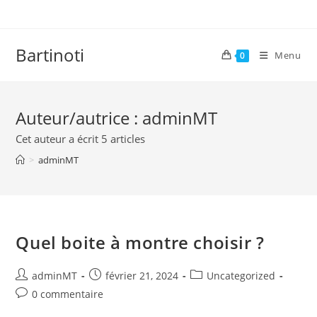
Skip
to
content
Bartinoti
Menu
0
Auteur/autrice :
adminMT
Cet auteur a écrit 5 articles
>
adminMT
Quel boite à montre choisir ?
Auteur/autrice
Publication
Post
adminMT
février 21, 2024
Uncategorized
de
publiée :
category:
Commentaires
0 commentaire
la
de