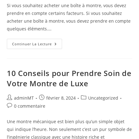
publication :
la
Si vous souhaitez acheter une boîte à montre, vous devez
publication :
prendre en compte certains facteurs. Si vous souhaitez
acheter une boîte à montre, vous devez prendre en compte
quelques éléments.…
Quel
Continuer La Lecture
Boite
À
Montre
Choisir
?
10 Conseils pour Prendre Soin de
Votre Montre de Luxe
Auteur/autrice
Publication
Post
adminMT
février 8, 2024
Uncategorized
de
publiée :
category:
Commentaires
0 commentaire
la
de
publication :
la
Une montre mécanique est bien plus qu’un simple objet
publication :
qui indique l’heure. Non seulement c’est un pur symbole de
l’ingénierie classique avec une histoire riche et