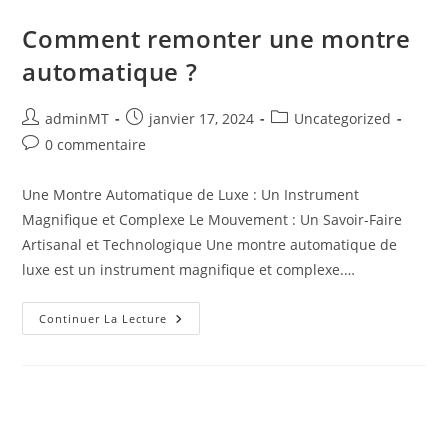
Montres
De
Luxe
Comment remonter une montre
?
automatique ?
Auteur/autrice
Publication
Post
adminMT
janvier 17, 2024
Uncategorized
de
publiée :
category:
Commentaires
0 commentaire
la
de
publication :
la
Une Montre Automatique de Luxe : Un Instrument
publication :
Magnifique et Complexe Le Mouvement : Un Savoir-Faire
Artisanal et Technologique Une montre automatique de
luxe est un instrument magnifique et complexe.…
Comment
Continuer La Lecture
Remonter
Une
Montre
Automatique
?