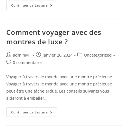
Comment
Continuer La Lecture
Entretenir
Une
Boite
À
Montre
?
Comment voyager avec des
montres de luxe ?
Auteur/autrice
Publication
Post
adminMT
janvier 26, 2024
Uncategorized
de
publiée :
category:
Commentaires
0 commentaire
la
de
publication :
la
Voyager à travers le monde avec une montre précieuse
publication :
Voyager à travers le monde avec une montre précieuse
peut être une tâche ardue. Les conseils suivants vous
aideront à emballer…
Comment
Continuer La Lecture
Voyager
Avec
Des