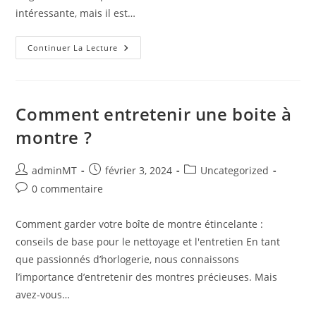
intéressante, mais il est…
10
Continuer La Lecture
Conseils
Pour
Prendre
Soin
De
Votre
Comment entretenir une boite à
Montre
De
montre ?
Luxe
Auteur/autrice
Publication
Post
adminMT
février 3, 2024
Uncategorized
de
publiée :
category:
Commentaires
0 commentaire
la
de
publication :
la
Comment garder votre boîte de montre étincelante :
publication :
conseils de base pour le nettoyage et l'entretien En tant
que passionnés d’horlogerie, nous connaissons
l’importance d’entretenir des montres précieuses. Mais
avez-vous…