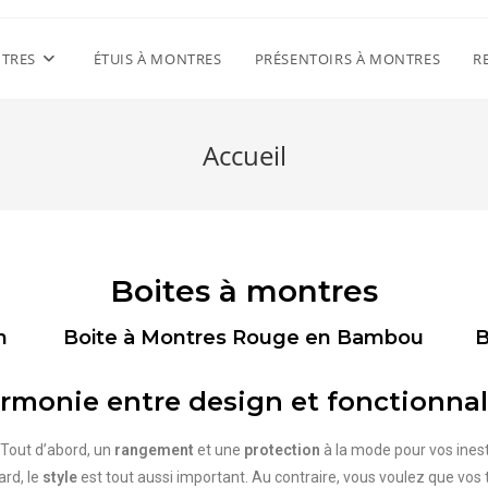
NTRES
ÉTUIS À MONTRES
PRÉSENTOIRS À MONTRES
R
Accueil
Boites à montres
n
Boite à Montres Rouge en Bambou
B
rmonie entre design et fonctionnal
 Tout d’abord, un
rangement
et une
protection
à la mode pour vos ines
ard, le
style
est tout aussi important. Au contraire, vous voulez que vos