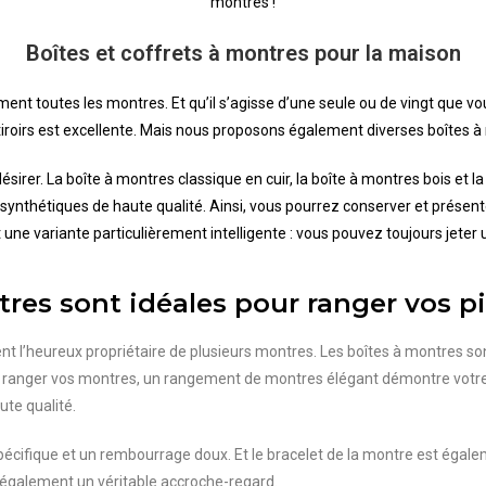
montres !
Boîtes et coffrets à montres pour la maison
nt toutes les montres. Et qu’il s’agisse d’une seule ou de vingt que vou
tiroirs est excellente. Mais nous proposons également diverses boîtes 
désirer. La boîte à montres classique en cuir, la boîte à montres bois e
 synthétiques de haute qualité. Ainsi, vous pourrez conserver et prése
une variante particulièrement intelligente : vous pouvez toujours jeter
tres sont idéales pour ranger vos pi
t l’heureux propriétaire de plusieurs montres. Les boîtes à montres sont
ù ranger vos montres, un rangement de montres élégant démontre votre s
ute qualité.
 spécifique et un rembourrage doux. Et le bracelet de la montre est éga
 également un véritable accroche-regard.