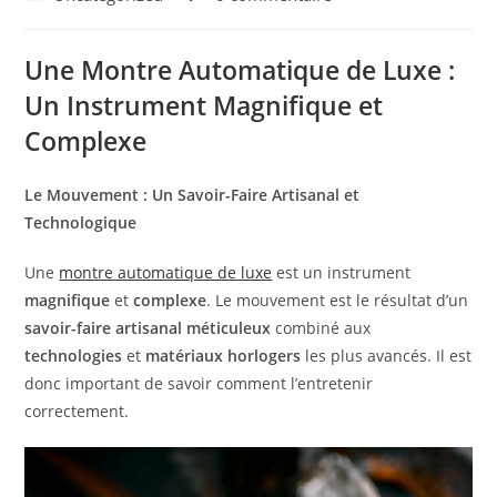
la
category:
de
publication :
la
Une Montre Automatique de Luxe :
publication :
Un Instrument Magnifique et
Complexe
Le Mouvement : Un Savoir-Faire Artisanal et
Technologique
Une
montre automatique de luxe
est un instrument
magnifique
et
complexe
. Le mouvement est le résultat d’un
savoir-faire artisanal méticuleux
combiné aux
technologies
et
matériaux horlogers
les plus avancés. Il est
donc important de savoir comment l’entretenir
correctement.