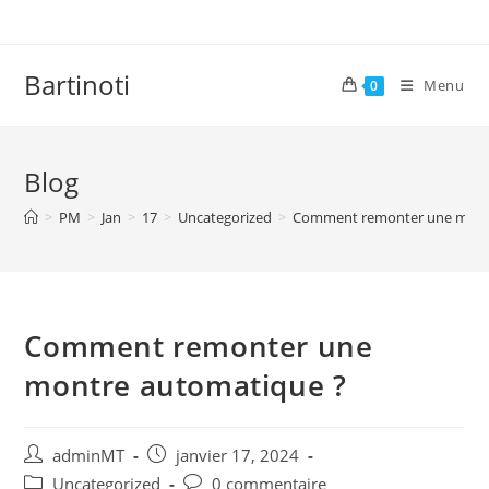
Skip
to
content
Bartinoti
Menu
0
Blog
>
PM
>
Jan
>
17
>
Uncategorized
>
Comment remonter une mont
Comment remonter une
montre automatique ?
Auteur/autrice
Publication
adminMT
janvier 17, 2024
de
publiée :
Post
Commentaires
Uncategorized
0 commentaire