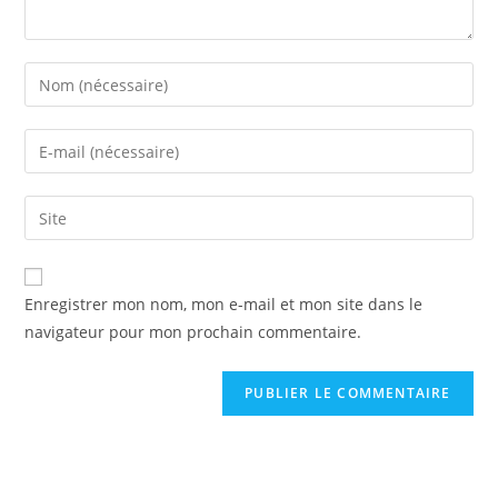
Enter
your
name
Enter
or
your
username
email
Saisir
to
address
l’URL
comment
to
de
comment
votre
Enregistrer mon nom, mon e-mail et mon site dans le
site
navigateur pour mon prochain commentaire.
(facultatif)